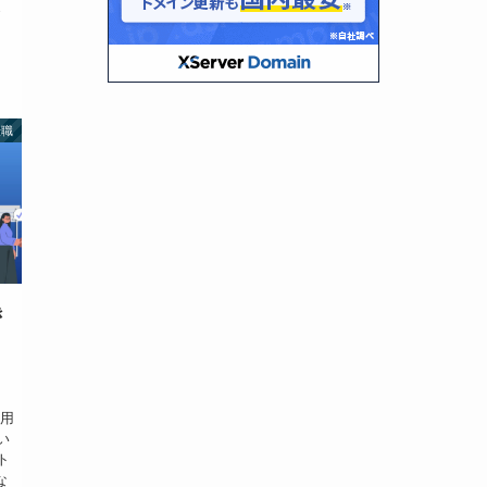
で
転職
き
く
採用
い
ト
な