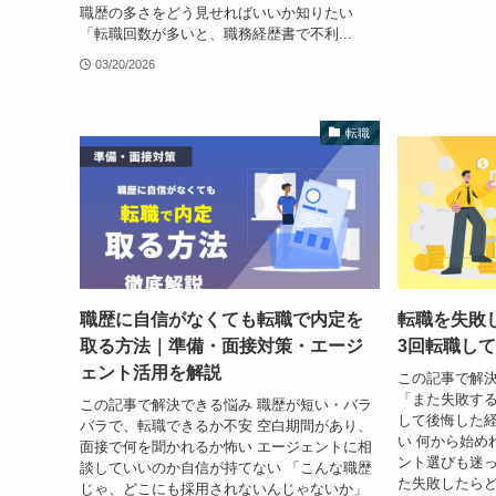
職歴の多さをどう見せればいいか知りたい
「転職回数が多いと、職務経歴書で不利...
03/20/2026
転職
職歴に自信がなくても転職で内定を
転職を失敗
取る方法｜準備・面接対策・エージ
3回転職し
ェント活用を解説
この記事で解決
「また失敗する
この記事で解決できる悩み 職歴が短い・バラ
して後悔した
バラで、転職できるか不安 空白期間があり、
い 何から始め
面接で何を聞かれるか怖い エージェントに相
ント選びも迷っ
談していいのか自信が持てない 「こんな職歴
た失敗したらど
じゃ、どこにも採用されないんじゃないか」