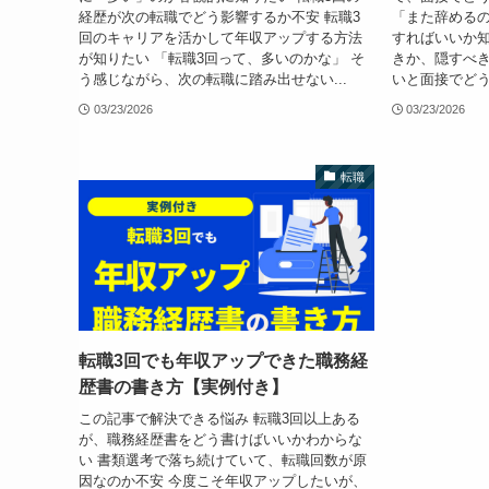
経歴が次の転職でどう影響するか不安 転職3
「また辞める
回のキャリアを活かして年収アップする方法
すればいいか知
が知りたい 「転職3回って、多いのかな」 そ
きか、隠すべき
う感じながら、次の転職に踏み出せない...
いと面接でどう
03/23/2026
03/23/2026
転職
転職3回でも年収アップできた職務経
歴書の書き方【実例付き】
この記事で解決できる悩み 転職3回以上ある
が、職務経歴書をどう書けばいいかわからな
い 書類選考で落ち続けていて、転職回数が原
因なのか不安 今度こそ年収アップしたいが、