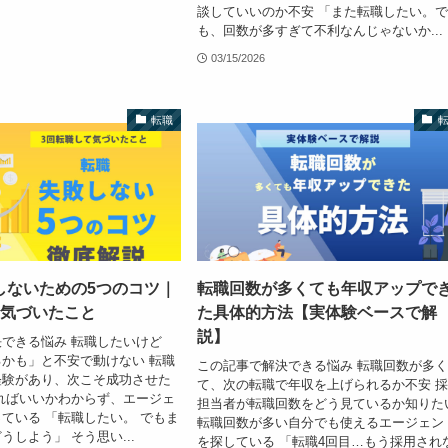
談していいのか不安 「また転職したい。
も、回数が多すぎて不利なんじゃないか...
03/15/2026
転職
しないための5つのコツ｜
転職回数が多くても年収アップで
て気づいたこと
た具体的方法【実体験ベースで解
説】
できる悩み 転職したいけど
かも」と不安で動けない 転職
この記事で解決できる悩み 転職回数が多
経験があり、次こそ成功させた
て、次の転職で年収を上げられるか不安 
ればいいかわからず、エージェ
担当者が転職回数をどう見ているか知りた
ている 「転職したい。 でもま
転職回数が多い自分でも使えるエージェン
うしよう」 そう思い...
を探している 「転職4回目…もう採用され