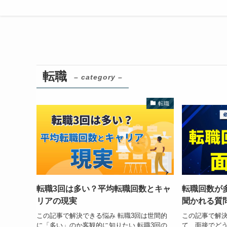
ホーム
転職
転職
– category –
転職
転職3回は多い？平均転職回数とキャ
転職回数が
リアの現実
聞かれる質
この記事で解決できる悩み 転職3回は世間的
この記事で解決
に「多い」のか客観的に知りたい 転職3回の
て、面接でど