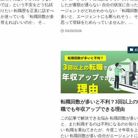
のでは」という不安をどう払拭
したが書類が通らない 自分の状況に合っ
りたい 転職歴を正直に話すべ
ージェントがどれかわからない 「転職回
か迷っている 「転職回数が多
多いと、エージェントにも断られそう」 
答えればいいのか」 そ...
思って登録をためらっていませんか。...
03/20/2026
転職回数が多いと不利？3回以上の
職でも年収アップできる理由
この記事で解決できる悩み 転職回数が多
と、また転職するのは不利になるのか知り
い 転職を重ねてきたが、今度こそ年収を
たい 転職回数が多い自分がエージェント